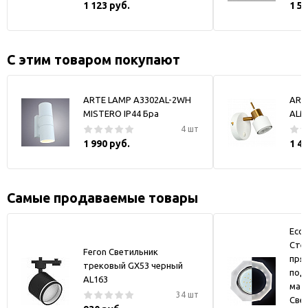
1 123 руб.
1 5
С этим товаром покупают
ARTE LAMP A3302AL-2WH
ART
MISTERO IP44 Бра
ALM
4 шт
1 990 руб.
1 4
Самые продаваемые товары
Ecol
Стек
Feron Светильник
пря
трековый GX53 черный
под
AL163
мат
34 шт
Све