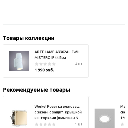
Товары коллекции
ARTE LAMP A3302AL-2WH
MISTERO IP44 Бра
4 шт
1 990 руб.
Рекомендуемые товары
Werkel Розетка влагозащ.
May
с зазем. с защит. крышкой
свет
и шторками (шампань) N
1*GX
1 шт