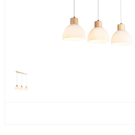
Споты
Настольные лампы
Торшеры
Светодиодные ленты
Электрика
Прожекторы
Ночники
Гирлянды
Комплектующие