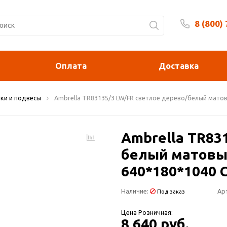
8 (800)
Будни 
Оплата
Доставка
ки и подвесы
Ambrella TR83135/3 LW/FR светлое дерево/белый мато
Ambrella TR83
белый матовы
640*180*1040 
Наличие:
Ар
Под заказ
Цена Розничная:
8 640 руб.