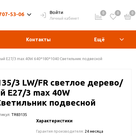
Войти
0
0
0
 707-53-06
Личный кабинет
9-20ч. | Вых. 9-19ч.
Контакты
Ещё
вый E27/3 max 40W 640*180*1040 Светильник подвесной
135/3 LW/FR светлое дерево/
й E27/3 max 40W
Светильник подвесной
тикул:
TR83135
Характеристики
Гарантия производителя:
24 месяца