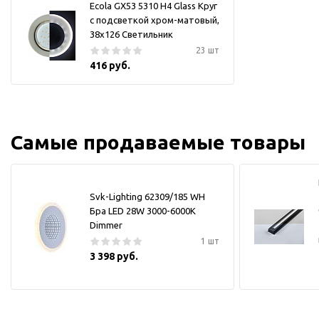
Ecola GX53 5310 H4 Glass Круг
с подсветкой хром-матовый,
38x126 Светильник
23 шт
416 руб.
Самые продаваемые товары
Svk-Lighting 62309/185 WH
Бра LED 28W 3000-6000K
Dimmer
1 шт
3 398 руб.