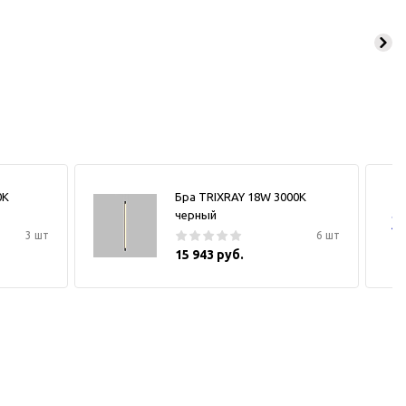
0К
Бра TRIXRAY 18W 3000К
черный
3 шт
6 шт
15 943 руб.