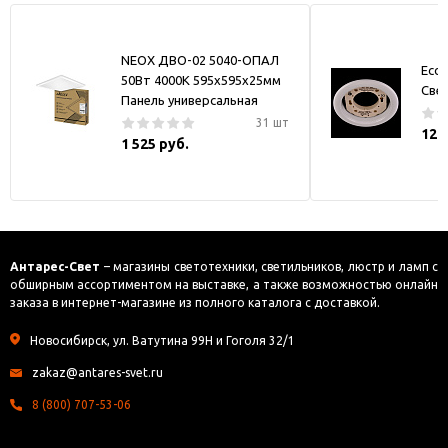
NEOX ДВО-02 5040-ОПАЛ
Ecol
50Вт 4000К 595х595х25мм
Све
Панель универсальная
31 шт
121
1 525 руб.
Антарес-Свет
– магазины светотехники, светильников, люстр и ламп с
обширным ассортиментом на выставке, а также возможностью онлайн
заказа в интернет-магазине из полного каталога с доставкой.
Новосибирск, ул. Ватутина 99Н и Гоголя 32/1
zakaz@antares-svet.ru
8 (800) 707-53-06