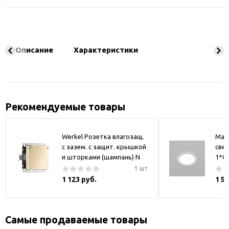
Описание
Характеристики
Рекомендуемые товары
Werkel Розетка влагозащ.
May
с зазем. с защит. крышкой
свет
и шторками (шампань) N
1*GX
1 шт
1 123 руб.
1 5
Самые продаваемые товары