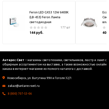
Feron LED GX53 12W 6400K
Ecol
(LB-453) Feron Лампа
Све
светодиодная
вла
177 шт
144 руб.
408
Антарес-Свет
– магазины светотехники, светильников, люстр и ламп с
обширным ассортиментом на выставке, а также возможностью онлайн
заказа в интернет-магазине из полного каталога с доставкой.
Новосибирск, ул. Ватутина 99Н и Гоголя 32/1
zakaz@antares-svet.ru
8 (800) 707-53-06