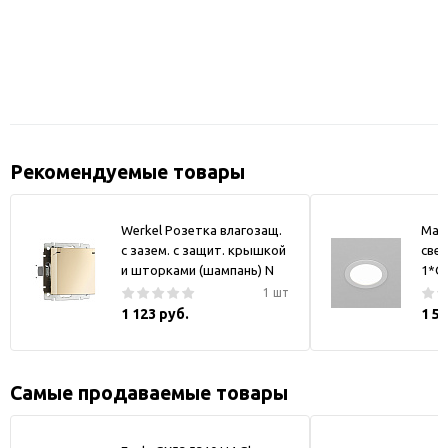
Рекомендуемые товары
Werkel Розетка влагозащ.
May
с зазем. с защит. крышкой
свет
и шторками (шампань) N
1*GX
1 шт
1 123 руб.
1 5
Самые продаваемые товары