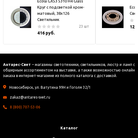
Ecola GX53 5310 H4 Glass
Круг с подсветкой хром-
Ecol
матовый, 38x126
Све
Светильник
23 шт
121
416 руб.
Антарес-Свет
– магазины светотехники, светильников, люстр и ламп с
обширным ассортиментом на выставке, а также возможностью онлайн
заказа в интернет-магазине из полного каталога с доставкой.
Новосибирск, ул. Ватутина 99Н и Гоголя 32/1
zakaz@antares-svet.ru
8 (800) 707-53-06
Каталог