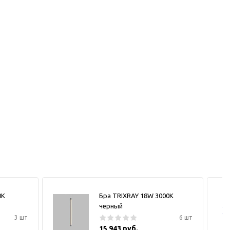
0К
Бра TRIXRAY 18W 3000К
черный
3 шт
6 шт
15 943 руб.