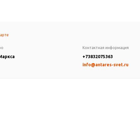
карте
ро
Контактная информация
 Маркса
+73832075363
info@antares-svet.ru