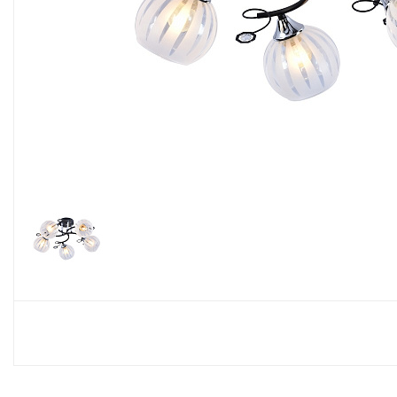
Споты
Настольные лампы
Торшеры
Светодиодные ленты
Электрика
Прожекторы
Ночники
Гирлянды
Комплектующие