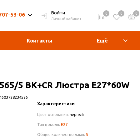
Войти
0
0
0
 707-53-06
Личный кабинет
9-20ч. | Вых. 9-19ч.
Контакты
Ещё
10565/5 BK+CR Люстра E27*60W
4603728234526
Характеристики
Цвет основания:
черный
Тип цоколя:
E27
Общее количество ламп:
5