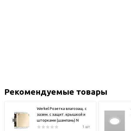
Рекомендуемые товары
Werkel Розетка влагозащ. с
зазем. с защит. крышкой и
шторками (шампань) N
1 шт