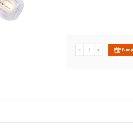
−
+
В ко