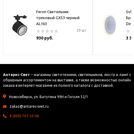
Feron Светильник
Svk-
трековый GX53 черный
Бра
AL163
Dim
29 шт
930 руб.
3 3
Антарес-Свет
– магазины светотехники, светильников, люстр и ламп с
обширным ассортиментом на выставке, а также возможностью онлайн
заказа в интернет-магазине из полного каталога с доставкой.
Новосибирск, ул. Ватутина 99Н и Гоголя 32/1
zakaz@antares-svet.ru
8 (800) 707-53-06