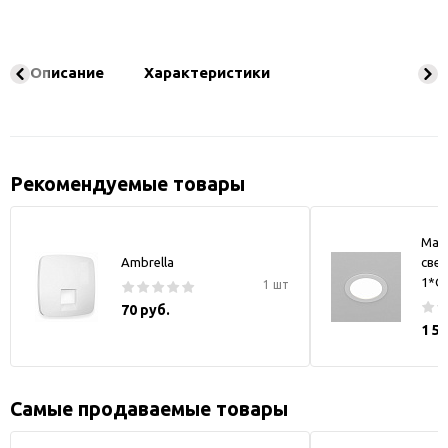
Описание
Характеристики
Рекомендуемые товары
May
Ambrella
свет
1*GX
1 шт
70 руб.
1 5
Самые продаваемые товары