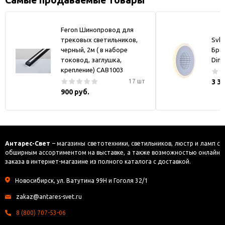
Самые продаваемые товары
Feron Шинопровод для
трековых светильников,
Svk-
черный, 2м ( в наборе
Бра
токовод, заглушка,
Dim
крепление) CAB1003
17 шт
3 3
900 руб.
Антарес-Свет
– магазины светотехники, светильников, люстр и ламп с
обширным ассортиментом на выставке, а также возможностью онлайн
заказа в интернет-магазине из полного каталога с доставкой.
Новосибирск, ул. Ватутина 99Н и Гоголя 32/1
zakaz@antares-svet.ru
8 (800) 707-53-06