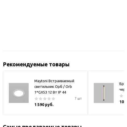
Рекомендуемые товары
Maytoni Встраиваемый
Бра
светильник Орб / Orb
чер
1*GX53 12 Вт IP 44
7 шт
10 
1 590 руб.