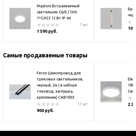
Maytoni Встраиваемый
Бра
светильник Орб / Orb
чер
1*GX53 12 Вт IP 44
7 шт
10 
1 590 руб.
Самые продаваемые товары
Feron Шинопровод для
трековых светильников,
Elek
черный, 2м ( в наборе
18W
токовод, заглушка,
Све
крепление) CAB1003
17 шт
2 2
900 руб.