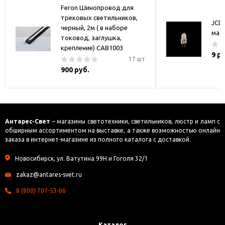
Feron Шинопровод для
трековых светильников,
JCD
черный, 2м ( в наборе
мат
токовод, заглушка,
крепление) CAB1003
9 р
17 шт
900 руб.
Антарес-Свет
– магазины светотехники, светильников, люстр и ламп с
обширным ассортиментом на выставке, а также возможностью онлайн
заказа в интернет-магазине из полного каталога с доставкой.
Новосибирск, ул. Ватутина 99Н и Гоголя 32/1
zakaz@antares-svet.ru
8 (800) 707-53-06
Каталог