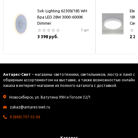
Svk-Lighting 62309/185 WH
Elek
Бра LED 28W 3000-6000K
18W
Dimmer
Све
1 шт
3 398 руб.
2 2
Антарес-Свет
– магазины светотехники, светильников, люстр и ламп с
обширным ассортиментом на выставке, а также возможностью онлайн
заказа в интернет-магазине из полного каталога с доставкой.
Новосибирск, ул. Ватутина 99Н и Гоголя 32/1
zakaz@antares-svet.ru
8 (800) 707-53-06
Каталог