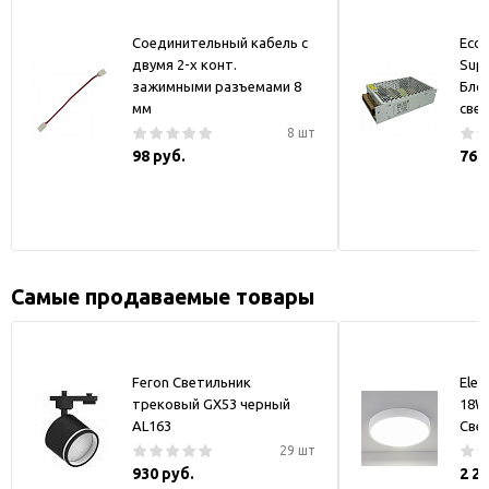
Соединительный кабель с
Ecol
двумя 2-х конт.
Supp
зажимными разъемами 8
Бло
мм
све
8 шт
98 руб.
763
Самые продаваемые товары
Feron Светильник
Elek
трековый GX53 черный
18W
AL163
Све
29 шт
930 руб.
2 2