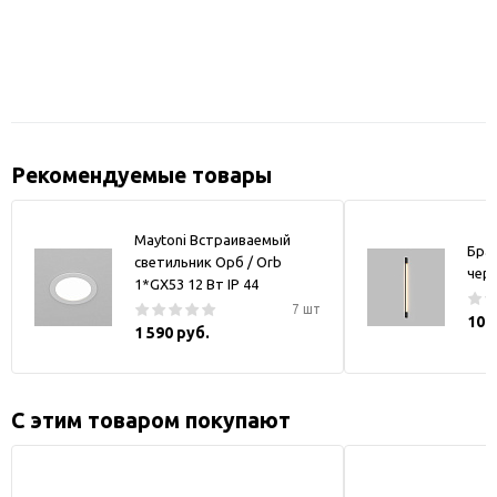
Рекомендуемые товары
Maytoni Встраиваемый
Бра
светильник Орб / Orb
чер
1*GX53 12 Вт IP 44
7 шт
10 
1 590 руб.
С этим товаром покупают