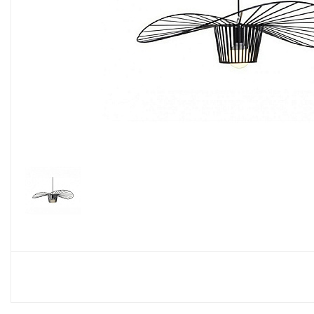
Споты
Настольные лампы
Торшеры
Светодиодные ленты
Электрика
Прожекторы
Ночники
Гирлянды
Комплектующие