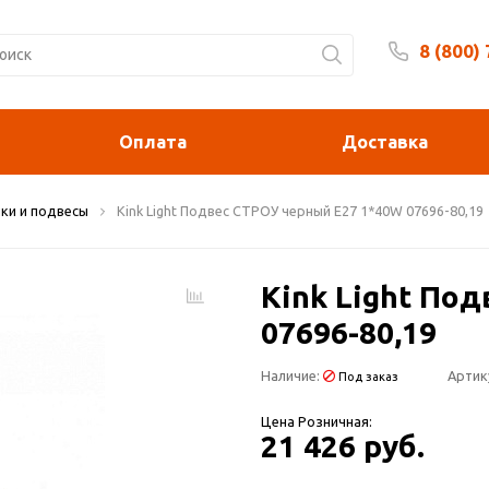
8 (800)
Будни 
Оплата
Доставка
ки и подвесы
Kink Light Подвес СТРОУ черный Е27 1*40W 07696-80,19
Kink Light По
07696-80,19
Наличие:
Артик
Под заказ
Цена Розничная:
21 426 руб.