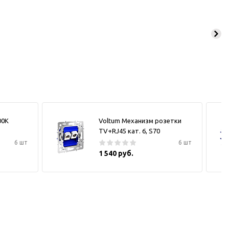
00К
Voltum Механизм розетки
TV+RJ45 кат. 6, S70
6 шт
6 шт
1 540 руб.