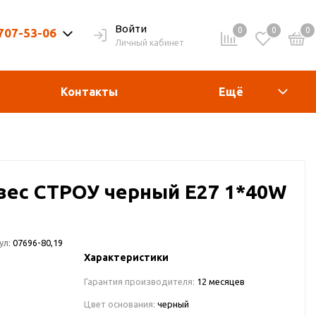
Войти
0
0
0
 707-53-06
Личный кабинет
9-20ч. | Вых. 9-19ч.
Контакты
Ещё
двес СТРОУ черный Е27 1*40W
ул:
07696-80,19
Характеристики
Гарантия производителя:
12 месяцев
Цвет основания:
черный