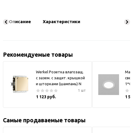
Описание
Характеристики
Рекомендуемые товары
Werkel Розетка влагозащ.
May
с зазем. с защит. крышкой
свет
и шторками (шампань) N
1*GX
1 шт
1 123 руб.
1 5
Самые продаваемые товары