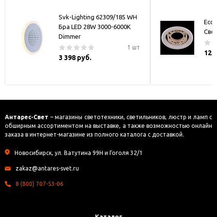
Svk-Lighting 62309/185 WH
Ecol
Бра LED 28W 3000-6000K
Све
Dimmer
1 шт
121
3 398 руб.
Антарес-Свет
– магазины светотехники, светильников, люстр и ламп с
обширным ассортиментом на выставке, а также возможностью онлайн
заказа в интернет-магазине из полного каталога с доставкой.
Новосибирск, ул. Ватутина 99Н и Гоголя 32/1
zakaz@antares-svet.ru
8 (800) 707-53-06
Каталог