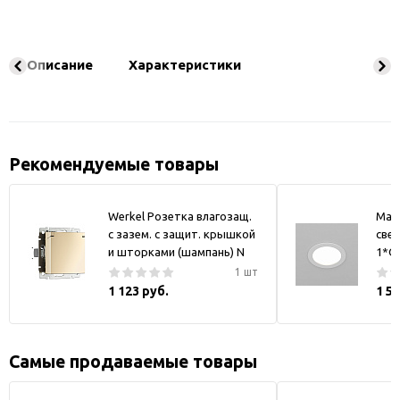
Описание
Характеристики
Рекомендуемые товары
Werkel Розетка влагозащ.
May
с зазем. с защит. крышкой
свет
и шторками (шампань) N
1*GX
1 шт
1 123 руб.
1 5
Самые продаваемые товары