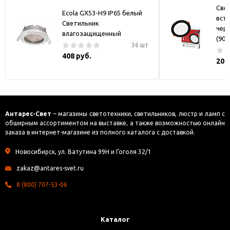
Све
Ecola GX53-H9 IP65 белый
вст
Светильник
черн
влагозащищенный
(90)
36 шт
408 руб.
200
Антарес-Свет
– магазины светотехники, светильников, люстр и ламп с
обширным ассортиментом на выставке, а также возможностью онлайн
заказа в интернет-магазине из полного каталога с доставкой.
Новосибирск, ул. Ватутина 99Н и Гоголя 32/1
zakaz@antares-svet.ru
8 (800) 707-53-06
Каталог