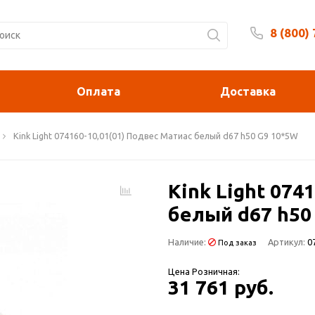
8 (800)
Будни 
Оплата
Доставка
Kink Light 074160-10,01(01) Подвес Матиас белый d67 h50 G9 10*5W
Kink Light 074
белый d67 h50
Наличие:
Артикул:
0
Под заказ
Цена Розничная:
31 761 руб.