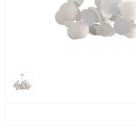
Споты
Настольные лампы
Торшеры
Светодиодные ленты
Электрика
Прожекторы
Ночники
Гирлянды
Комплектующие