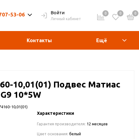
Войти
0
0
0
 707-53-06
Личный кабинет
9-20ч. | Вых. 9-19ч.
Контакты
Ещё
160-10,01(01) Подвес Матиас
 G9 10*5W
74160-10,01(01)
Характеристики
Гарантия производителя:
12 месяцев
Цвет основания:
белый