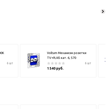
00К
Voltum Механизм розетки
TV+RJ45 кат. 6, S70
6 шт
6 шт
1 540 руб.