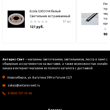
Fer
тре
Ecola GX53 H4 белый
черн
Светильник встраиваемый
токо
97 шт
кре
121 руб.
900
Антарес-Свет
– магазины светотехники, светильников, люстр и ламп с
обширным ассортиментом на выставке, а также возможностью онлайн
заказа в интернет-магазине из полного каталога с доставкой.
Новосибирск, ул. Ватутина 99Н и Гоголя 32/1
zakaz@antares-svet.ru
8 (800) 707-53-06
Каталог