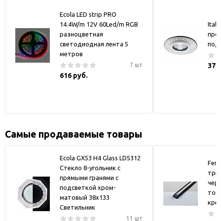
Ecola LED strip PRO
14.4W/m 12V 60Led/m RGB
Ital
разноцветная
про
светодиодная лента 5
под
метров
7 шт
370
616 руб.
Самые продаваемые товары
Ecola GX53 H4 Glass LD5312
Fer
Стекло 8-угольник с
тре
прямыми гранями с
черн
подсветкой хром-
токо
матовый 38x133
кре
Светильник
11 шт