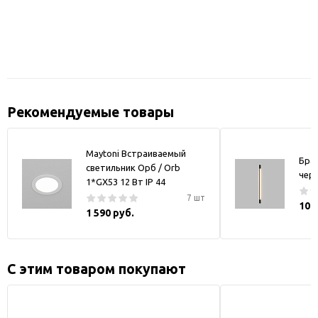
Рекомендуемые товары
Maytoni Встраиваемый
Бра
светильник Орб / Orb
чер
1*GX53 12 Вт IP 44
7 шт
10 
1 590 руб.
С этим товаром покупают