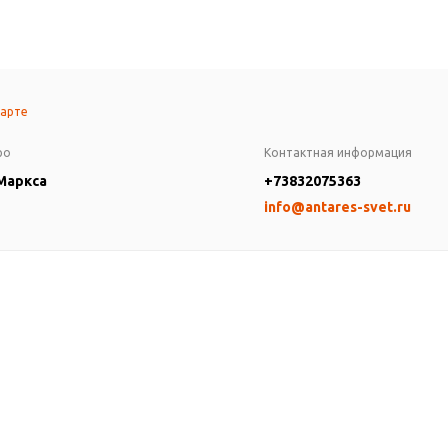
карте
ро
Контактная информация
 Маркса
+73832075363
info@antares-svet.ru