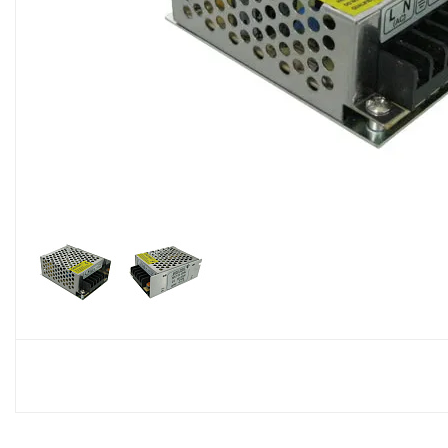
Споты
Настольные лампы
Торшеры
Светодиодные ленты
Электрика
Прожекторы
Ночники
Гирлянды
Комплектующие