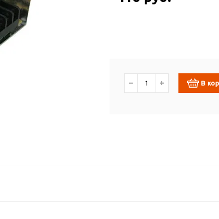
−
+
В ко