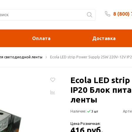
8 (800)
Будни 
Оплата
Доставка
я светодиодной ленты
Ecola LED strip Power Supply 25W 220V-12V I
Ecola LED stri
IP20 Блок пит
ленты
Наличие:
Арти
3 шт
Цена Розничная:
416 руб.