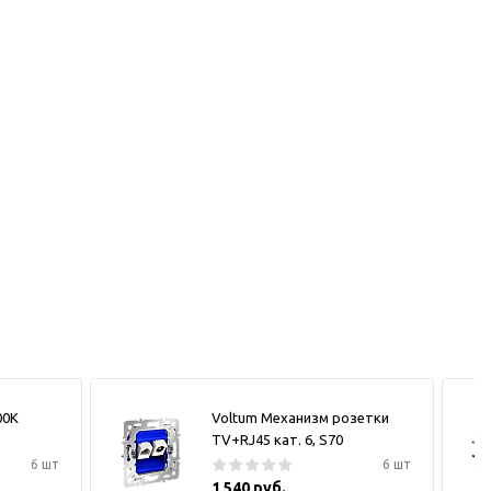
00К
Voltum Механизм розетки
TV+RJ45 кат. 6, S70
6 шт
6 шт
1 540 руб.