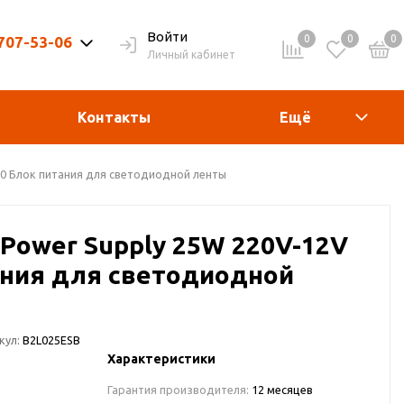
Войти
0
0
0
 707-53-06
Личный кабинет
9-20ч. | Вых. 9-19ч.
Контакты
Ещё
P20 Блок питания для светодиодной ленты
p Power Supply 25W 220V-12V
ания для светодиодной
кул:
B2L025ESB
Характеристики
Гарантия производителя:
12 месяцев