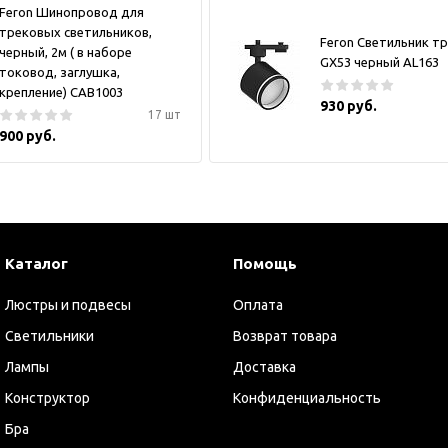
Feron Шинопровод для
трековых светильников,
Feron Светильник т
черный, 2м ( в наборе
GX53 черный AL163
токовод, заглушка,
крепление) CAB1003
930 руб.
17 шт
900 руб.
Каталог
Помощь
Люстры и подвесы
Оплата
Светильники
Возврат товара
Лампы
Доставка
Конструктор
Конфиденциальность
Бра