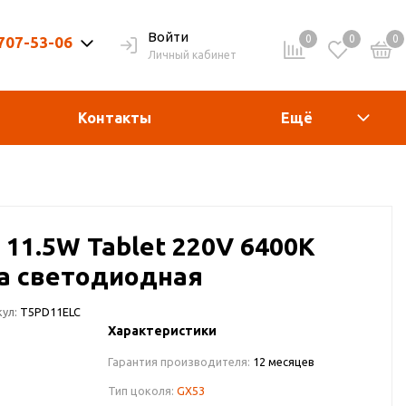
Войти
0
0
0
 707-53-06
Личный кабинет
9-20ч. | Вых. 9-19ч.
Контакты
Ещё
 11.5W Tablet 220V 6400K
а светодиодная
ул:
T5PD11ELC
Характеристики
Гарантия производителя:
12 месяцев
Тип цоколя:
GX53