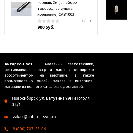
черный, 2м ( в наборе
токовод, заглушка,
крепление) CAB1003
17 шт
900 руб.
Антарес-Свет
– магазины светотехники,
светильников, люстр и ламп с обширным
ассортиментом на выставке, а также
возможностью онлайн заказа в интернет-
магазине из полного каталога с доставкой.
Новосибирск, ул. Ватутина 99Н и Гоголя
32/1
zakaz@antares-svet.ru
8 (800) 707-53-06