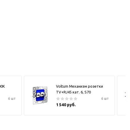
00К
Voltum Механизм розетки
TV+RJ45 кат. 6, S70
6 шт
6 шт
1 540 руб.