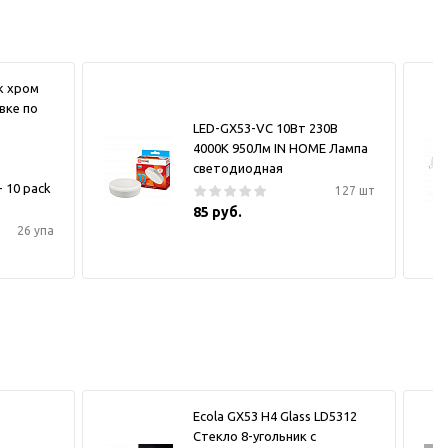
ck хром
вке по
LED-GX53-VC 10Вт 230В
4000К 950Лм IN HOME Лампа
светодиодная
- 10 pack
127 шт
85 руб.
26 упа
Ecola GX53 H4 Glass LD5312
Стекло 8-угольник с