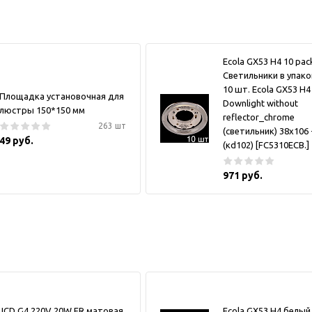
Ecola GX53 H4 10 pa
Светильники в упако
10 шт. Ecola GX53 H4
Площадка установочная для
Downlight without
люстры 150*150 мм
reflector_chrome
263 шт
(светильник) 38x106 
49 руб.
(кd102) [FC5310ECB.]
971 руб.
JCD G4 220V 20W FR матовая
Ecola GX53 H4 белый