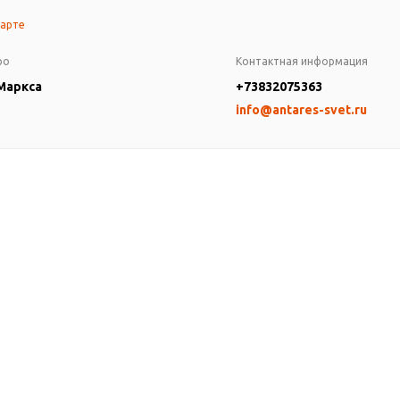
карте
ро
Контактная информация
 Маркса
+73832075363
info@antares-svet.ru