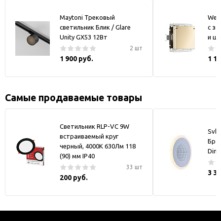
Maytoni Трековый
Werk
светильник Блик / Glare
с за
Unity GX53 12Вт
и ш
2 шт
1 900 руб.
1 1
Самые продаваемые товары
Светильник RLP-VC 9W
Svk-
встраиваемый круг
Бра
черный, 4000К 630Лм 118
Dim
(90) мм IP40
33 шт
3 3
200 руб.