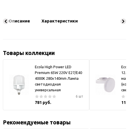
Описание
Характеристики
Товары коллекции
Ecola High Power LED
Ecol
Premium 65W 220V E27/E40
12.0
4000K 280х140mm Лампа
мат
светодиодная
(ко
универсальная
све
6 шт
781 руб.
116
Рекомендуемые товары