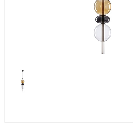
Споты
Настольные лампы
Торшеры
Светодиодные ленты
Электрика
Прожекторы
Ночники
Гирлянды
Комплектующие