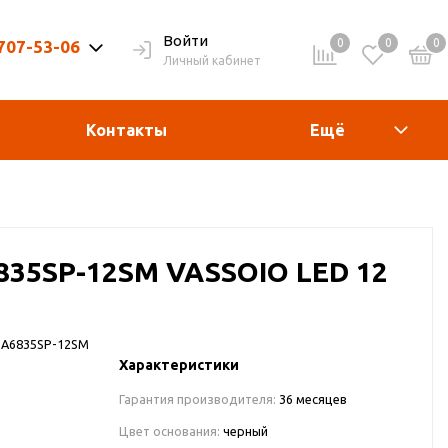
Войти
0
0
0
 707-53-06
Личный кабинет
9-20ч. | Вых. 9-19ч.
Контакты
Ещё
835SP-12SM VASSOIO LED 12
A6835SP-12SM
Характеристики
Гарантия производителя:
36 месяцев
Цвет основания:
черный