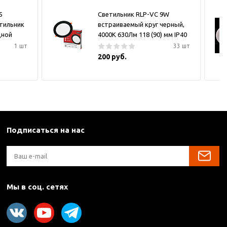
5
Светильник RLP-VC 9W
тильник
встраиваемый круг черный,
дной
4000К 630Лм 118 (90) мм IP40
1 шт
33 шт
200 руб.
Подписаться на нас
Мы в соц. сетях