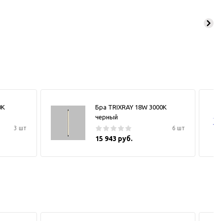
0К
Бра TRIXRAY 18W 3000К
черный
3 шт
6 шт
15 943 руб.