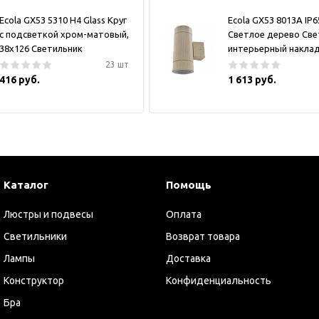
Ecola GX53 5310 H4 Glass Круг
Ecola GX53 8013A IP6
с подсветкой хром-матовый,
Светлое дерево Све
38x126 Светильник
интерьерный накла
23 шт
416 руб.
1 613 руб.
Каталог
Помощь
Люстры и подвесы
Оплата
Светильники
Возврат товара
Лампы
Доставка
Конструктор
Конфиденциальность
Бра