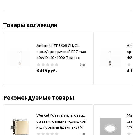
Товары коллекции
Ambrella TR3608 CH/CL
Amb
хром/прозрачный E27 max
хро
40W D140*1000 Подвес
40W
2 шт
6 419 руб.
4 1
Рекомендуемые товары
Werkel Розетка влагозащ.
May
с зазем. с защит. крышкой
свет
и шторками (шампань) N
1*GX
1 шт