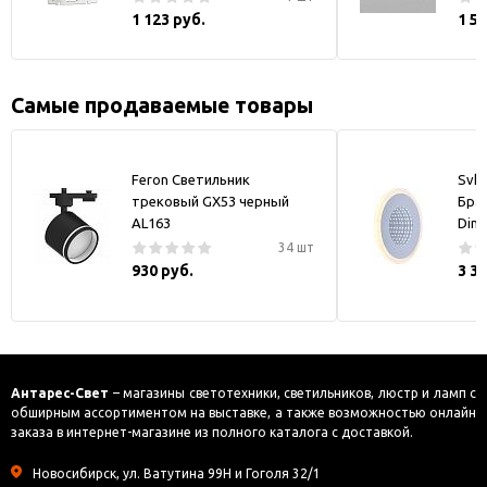
1 123 руб.
1 5
Самые продаваемые товары
Feron Светильник
Svk-
трековый GX53 черный
Бра
AL163
Dim
34 шт
930 руб.
3 3
Антарес-Свет
– магазины светотехники, светильников, люстр и ламп с
обширным ассортиментом на выставке, а также возможностью онлайн
заказа в интернет-магазине из полного каталога с доставкой.
Новосибирск, ул. Ватутина 99Н и Гоголя 32/1