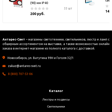
све
(90) мм IP40
33 шт
144
200 руб.
Антарес-Свет
– магазины светотехники, светильников, люстр и ламп с
обширным ассортиментом на выставке, а также возможностью онлайн
заказа в интернет-магазине из полного каталога с доставкой.
Новосибирск, ул. Ватутина 99Н и Гоголя 32/1
zakaz@antares-svet.ru
8 (800) 707-53-06
Каталог
Люстры и подвесы
Светильники