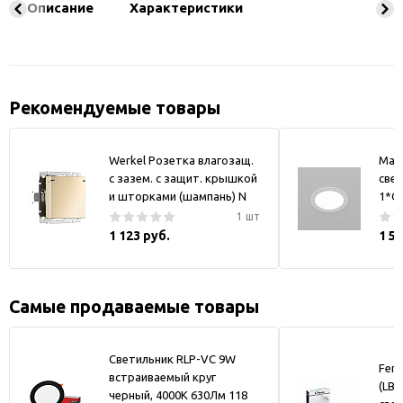
Описание
Характеристики
Рекомендуемые товары
Werkel Розетка влагозащ.
May
с зазем. с защит. крышкой
свет
и шторками (шампань) N
1*GX
1 шт
1 123 руб.
1 5
Самые продаваемые товары
Светильник RLP-VC 9W
Fero
встраиваемый круг
(LB-
черный, 4000К 630Лм 118