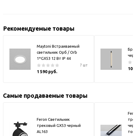
Рекомендуемые товары
Maytoni Встраиваемый
Бра
светильник Орб / Orb
чер
1*GX53 12 Вт IP 44
7 шт
10 
1 590 руб.
Самые продаваемые товары
Fer
Feron Светильник
тре
трековый GX53 черный
черн
AL163
токо