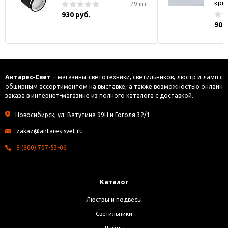
кре
29 шт
930 руб.
900
Антарес-Свет
– магазины светотехники, светильников, люстр и ламп с
обширным ассортиментом на выставке, а также возможностью онлайн
заказа в интернет-магазине из полного каталога с доставкой.
Новосибирск, ул. Ватутина 99Н и Гоголя 32/1
zakaz@antares-svet.ru
8 (800) 707-53-06
Каталог
Люстры и подвесы
Светильники
Лампы