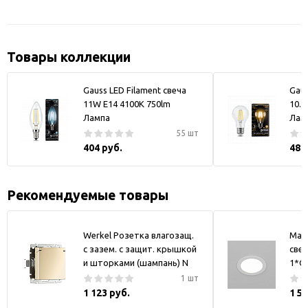
Товары коллекции
Gauss LED Filament свеча
Gaus
11W E14 4100K 750lm
10.0
Лампа
Лам
55 шт
404 руб.
480
Рекомендуемые товары
Werkel Розетка влагозащ.
May
с зазем. с защит. крышкой
свет
и шторками (шампань) N
1*GX
1 шт
1 123 руб.
1 5