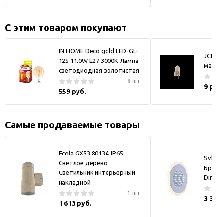
С этим товаром покупают
IN HOME Deco gold LED-GL-
JCD
125 11.0W E27 3000K Лампа
мат
светодиодная золотистая
8 шт
9 р
559 руб.
Самые продаваемые товары
Ecola GX53 8013A IP65
Svk-
Светлое дерево
Бра
Светильник интерьерный
Dim
накладной
1 шт
3 3
1 613 руб.