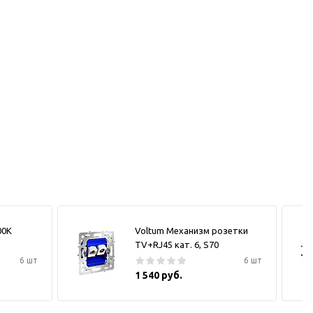
00К
Voltum Механизм розетки
TV+RJ45 кат. 6, S70
6 шт
6 шт
1 540 руб.