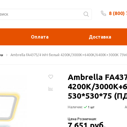
8 (800)
Будни 
Оплата
Доставка
ры
Ambrella FA4375/4 WH белый 4200K/3000K+6400K/6400K+3000K 73W
Ambrella FA43
4200K/3000K+
530*530*75 (П
Наличие:
А
1 шт
Цена Розничная:
7 651 руб.