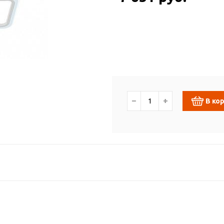
−
+
В ко