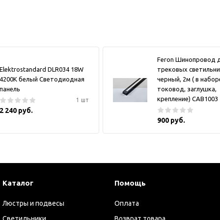
Feron Шинопровод 
Elektrostandard DLR034 18W
трековых светильни
4200K белый Светодиодная
черный, 2м ( в набор
панель
токовод, заглушка,
крепление) CAB1003
1 шт
2 240 руб.
900 руб.
Каталог
Помощь
Люстры и подвесы
Оплата
Светильники
Возврат товара