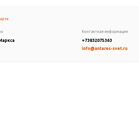
карте
ро
Контактная информация
 Маркса
+73832075363
info@antares-svet.ru