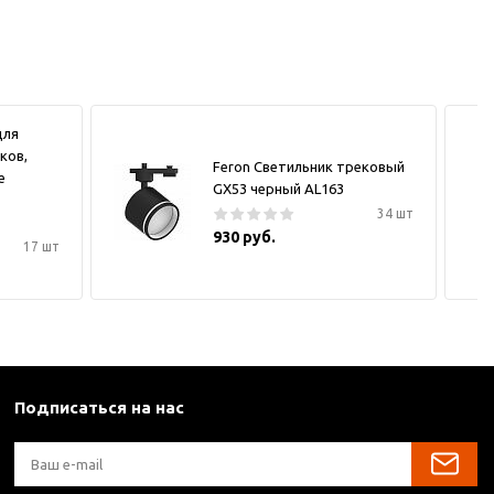
для
ков,
Feron Светильник трековый
е
GX53 черный AL163
34 шт
930 руб.
17 шт
Подписаться на нас