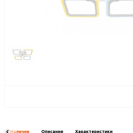
Споты
Настольные лампы
Торшеры
Светодиодные ленты
Электрика
Прожекторы
Ночники
Гирлянды
Комплектующие
Наличие
Описание
Характеристики