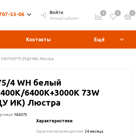
Войти
0
0
0
 707-53-06
Личный кабинет
9-20ч. | Вых. 9-19ч.
Контакты
Ещё
 530*530*75 (ПДУ ИК) Люстра
75/4 WH белый
6400K/6400K+3000K 73W
ДУ ИК) Люстра
ртикул:
FA4375
Характеристики
Гарантия производителя:
24 месяца