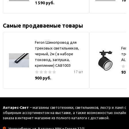
10 
1 590 руб.
Самые продаваемые товары
Feron Шинопровод для
трековых светильников,
Fer
черный, 2м ( в наборе
тре
токовод, заглушка,
AL1
крепление) CAB1003
17 шт
930
900 руб.
Антарес-Свет
– магазины светотехники, светильников, люстр и ламп с
обширным ассортиментом на выставке, а также возможностью онлайн
заказа в интернет-магазине из полного каталога с доставкой.
Новосибирск, ул. Ватутина 99Н и Гоголя 32/1