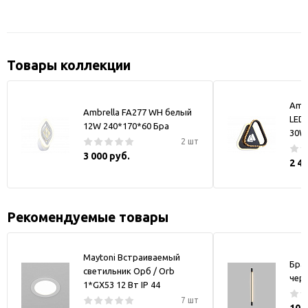
Товары коллекции
Ambr
Ambrella FA277 WH белый
LED
12W 240*170*60 Бра
30W
2 шт
3 000 руб.
2 4
Рекомендуемые товары
Maytoni Встраиваемый
Бра
светильник Орб / Orb
чер
1*GX53 12 Вт IP 44
7 шт