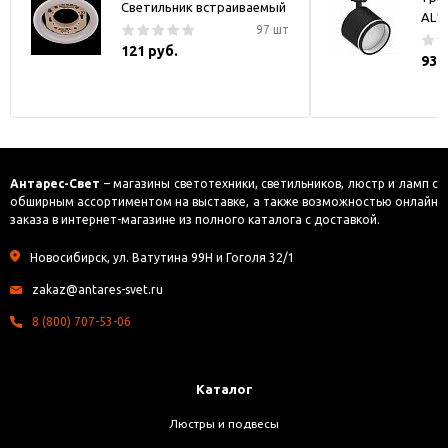
Светильник встраиваемый
AL1
97 шт
121 руб.
930
Антарес-Свет
– магазины светотехники, светильников, люстр и ламп с
обширным ассортиментом на выставке, а также возможностью онлайн
заказа в интернет-магазине из полного каталога с доставкой.
Новосибирск, ул. Ватутина 99Н и Гоголя 32/1
zakaz@antares-svet.ru
8 (800) 707-53-06
Каталог
Люстры и подвесы