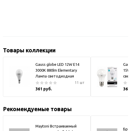
Товары коллекции
Gauss globe LED 12W E14
Gaus
3000K 880lm Elementary
15W
Лампа светодиодная
све
11 шт
361 руб.
361
Рекомендуемые товары
Maytoni Встраиваемый
Бра