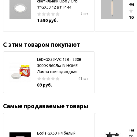
светильник Орб / Orb
чер
1*GX53 12 Вт IP 44
7 шт
10 
1 590 руб.
С этим товаром покупают
LED-GX53-VC 12Вт 230В
3000К 960Лм IN HOME
Лампа светодиодная
41 шт
89 руб.
Самые продаваемые товары
Fer
Ecola GX53 H4 белый
тре