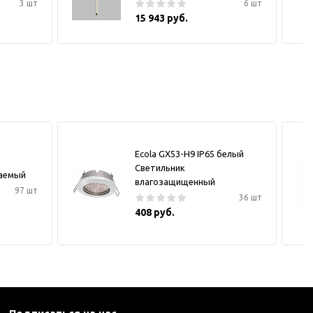
3 шт
6 шт
15 943 руб.
Ecola GX53-H9 IP65 белый
Светильник
ваемый
влагозащищенный
97 шт
36 шт
408 руб.