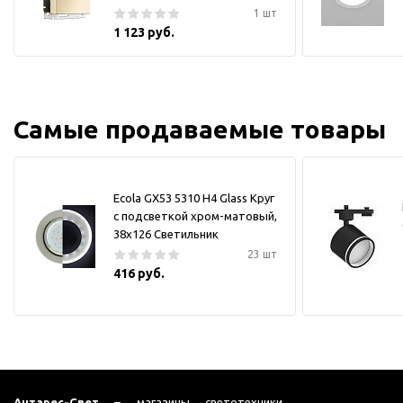
1 шт
1 123 руб.
Самые продаваемые товары
Ecola GX53 5310 H4 Glass Круг
с подсветкой хром-матовый,
38x126 Светильник
23 шт
416 руб.
Антарес-Свет
– магазины светотехники,