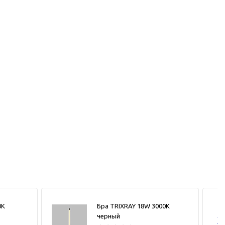
0К
Бра TRIXRAY 18W 3000К
черный