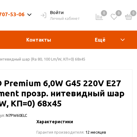
Войти
0
0
0
 707-53-06
Личный кабинет
9-20ч. | Вых. 9-19ч.
Контакты
Ещё
 нитевидный шар (Ra 80, 100 Lm/W, КП=0) 68х45
D Premium 6,0W G45 220V E27
lament прозр. нитевидный шар
/W, КП=0) 68х45
ул:
N7PW60ELC
Характеристики
Гарантия производителя:
12 месяцев