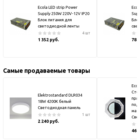
Ecola LED strip Power
Ecol
Supply 250W 220V-12V IP20
Supp
Блок питания для
Бло
светодиодной ленты
све
4 шт
1 352 руб.
789
Самые продаваемые товары
Ecol
Стек
Elektrostandard DLR034
пря
18W 4200K белый
под
Светодиодная панель
мат
1 шт
Све
2 240 руб.
469