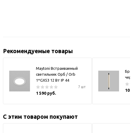
Рекомендуемые товары
Maytoni Встраиваемый
Бра
светильник Орб / Orb
чер
1*GX53 12 Вт IP 44
7 шт
10 
1 590 руб.
С этим товаром покупают