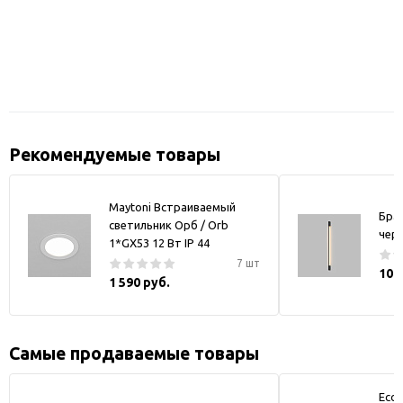
Рекомендуемые товары
Maytoni Встраиваемый
Бра
светильник Орб / Orb
чер
1*GX53 12 Вт IP 44
7 шт
10 
1 590 руб.
Самые продаваемые товары
Ecol