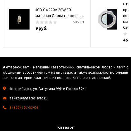
Стек
JCD G4 220V 20W FR
пря
матовая Лампа галогенная
под
мат
585 шт
Све
9 руб.
469
Антарес-Свет
– магазины светотехники, светильников, люстр и ламп с
обширным ассортиментом на выставке, а также возможностью онлайн
заказа в интернет-магазине из полного каталога с доставкой.
Новосибирск, ул. Ватутина 99Н и Гоголя 32/1
zakaz@antares-svet.ru
8 (800) 707-53-06
Каталог