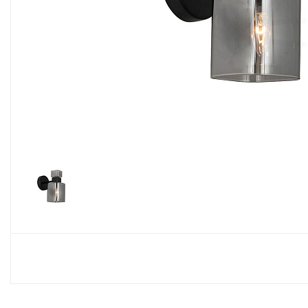
Споты
Настольные лампы
Торшеры
Светодиодные ленты
Электрика
Прожекторы
Ночники
Гирлянды
Комплектующие