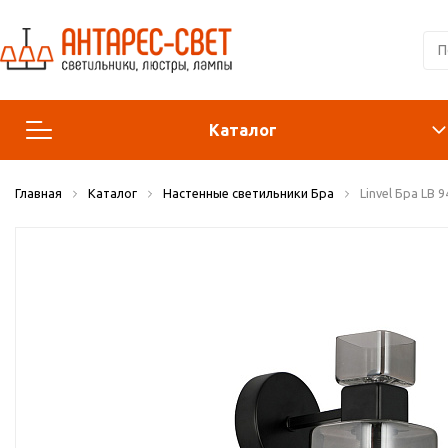
Каталог
Главная
Каталог
Настенные светильники Бра
Linvel Бра LB
Люстры и подвесы
Светильники
Лампы
Конструктор
Бра