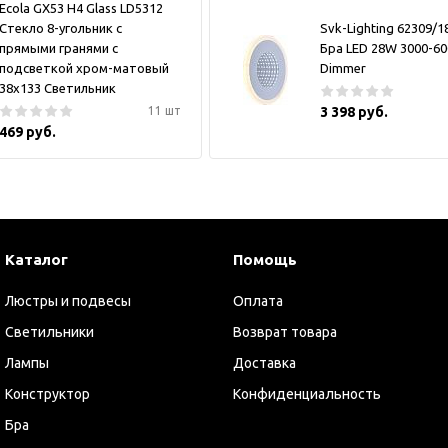
Ecola GX53 H4 Glass LD5312
Стекло 8-угольник с
Svk-Lighting 62309/
прямыми гранями с
Бра LED 28W 3000-6
подсветкой хром-матовый
Dimmer
38x133 Светильник
11 шт
3 398 руб.
469 руб.
Каталог
Помощь
Люстры и подвесы
Оплата
Светильники
Возврат товара
Лампы
Доставка
Конструктор
Конфиденциальность
Бра