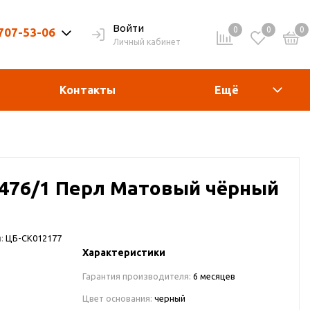
Войти
0
0
0
 707-53-06
Личный кабинет
9-20ч. | Вых. 9-19ч.
Контакты
Ещё
 9476/1 Перл Матовый чёрный
:
ЦБ-СК012177
Характеристики
Гарантия производителя:
6 месяцев
Цвет основания:
черный