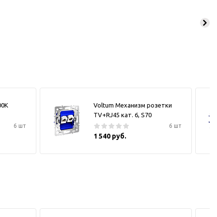
00К
Voltum Механизм розетки
TV+RJ45 кат. 6, S70
6 шт
6 шт
1 540 руб.