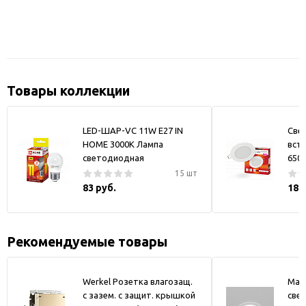
Товары коллекции
LED-ШАР-VC 11W Е27 IN
Све
HOME 3000К Лампа
вст
светодиодная
6500
15 шт
83 руб.
184
Рекомендуемые товары
Werkel Розетка влагозащ.
May
с зазем. с защит. крышкой
свет