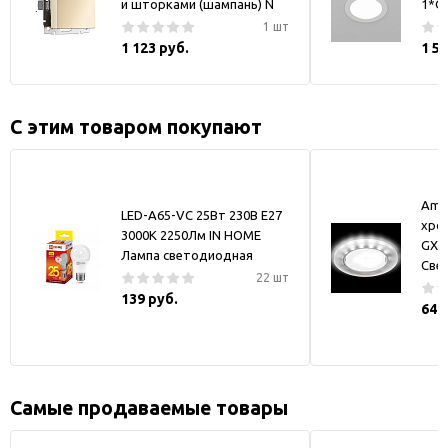
и шторками (шампань) N
1*GX
1 шт
1 123 руб.
1 5
С этим товаром покупают
Amb
LED-A65-VC 25Вт 230В Е27
хро
3000К 2250Лм IN HOME
GX5
Лампа светодиодная
Све
22 шт
139 руб.
641
Самые продаваемые товары