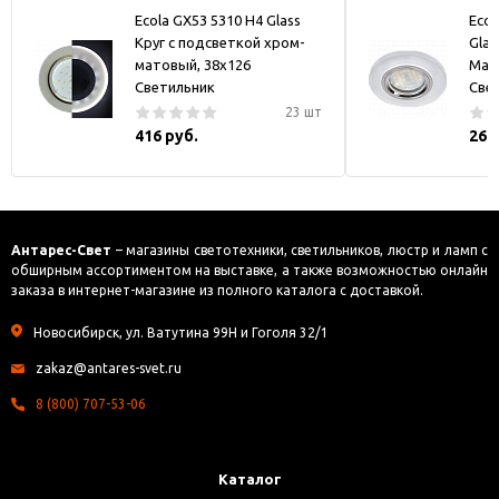
Ecola GX53 5310 H4 Glass
Ecol
Круг с подсветкой хром-
Glas
матовый, 38x126
Мат
Светильник
Све
23 шт
416 руб.
269
Антарес-Свет
– магазины светотехники, светильников, люстр и ламп с
обширным ассортиментом на выставке, а также возможностью онлайн
заказа в интернет-магазине из полного каталога с доставкой.
Новосибирск, ул. Ватутина 99Н и Гоголя 32/1
zakaz@antares-svet.ru
8 (800) 707-53-06
Каталог