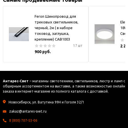
Feron Шинопровод для
трековых светильников,
Elek
черный, 2м ( в наборе
18W
токовод, заглушка,
Све
крепление) CAB1003
17 шт
2 2
900 руб.
Антарес-Свет
– магазины светотехники, светильников, люстр и ламп с
обширным ассортиментом на выставке, а также возможностью онлайн
заказа в интернет-магазине из полного каталога с доставкой.
Новосибирск, ул. Ватутина 99Н и Гоголя 32/1
zakaz@antares-svet.ru
8 (800) 707-53-06