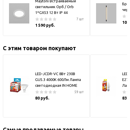
Maytoni Встраиваемый
Бра
светильник Орб / Orb
чер
1*GX53 12 Вт IP 44
7 шт
10 
1 590 руб.
С этим товаром покупают
LED-JCDR-VC 8Вт 230В
LED
GU5.3 4000К 600Лм Лампа
Е27
светодиодная IN HOME
Лам
59 шт
80 руб.
83 
Самые продаваемые товары