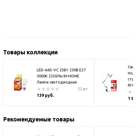
Товары коллекции
Све
LED-A65-VC 25Вт 230В Е27
под 
3000К 2250Лм IN HOME
стр
Лампа светодиодная
IN 
22 шт
139 руб.
1 6
Рекомендуемые товары