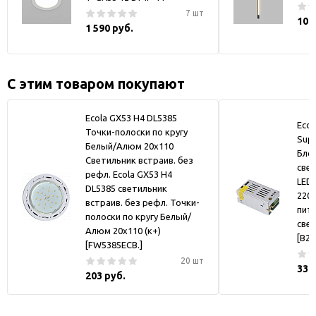
7 шт
10 
1 590 руб.
С этим товаром покупают
Ecola GX53 H4 DL5385
Ecol
Точки-полоски по кругу
Supp
Белый/Алюм 20x110
Бло
Светильник встраив. без
све
рефл. Ecola GX53 H4
LED 
DL5385 светильник
220V
встраив. без рефл. Точки-
пит
полоски по кругу Белый/
све
Алюм 20x110 (к+)
[B2L
[FW5385ECB.]
20 шт
330
203 руб.