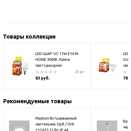
Товары коллекции
LED-ШАР-VC 11W Е14 IN
LED
HOME 3000К Лампа
GU5
светодиодная
све
28 шт
83 руб.
78 
Рекомендуемые товары
Maytoni Встраиваемый
Бра
светильник Орб / Orb
чер
1*GX53 12 Вт IP 44