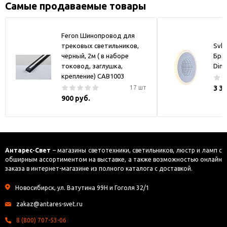
Самые продаваемые товары
Feron Шинопровод для
трековых светильников,
Svk-
черный, 2м ( в наборе
Бра
токовод, заглушка,
Dim
крепление) CAB1003
17 шт
3 3
900 руб.
Антарес-Свет
– магазины светотехники, светильников, люстр и ламп с
обширным ассортиментом на выставке, а также возможностью онлайн
заказа в интернет-магазине из полного каталога с доставкой.
Новосибирск, ул. Ватутина 99Н и Гоголя 32/1
zakaz@antares-svet.ru
8 (800) 707-53-06