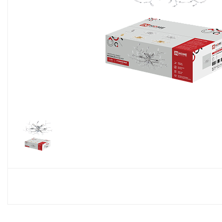
Споты
Настольные лампы
Торшеры
Светодиодные ленты
Электрика
Прожекторы
Ночники
Гирлянды
Комплектующие