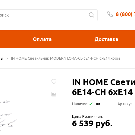
8 (800)
Будни 
Оплата
Доставка
ры
IN HOME Светильник MODERN LORA-СL-6E14-CH 6хЕ14 хром
IN HOME Свет
6E14-CH 6хЕ14
Наличие:
Артикул:
5 шт
Цена Розничная:
6 539 руб.