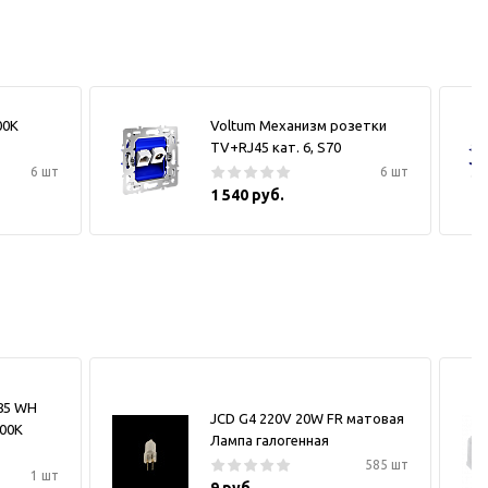
00К
Voltum Механизм розетки
TV+RJ45 кат. 6, S70
6 шт
6 шт
1 540 руб.
185 WH
JCD G4 220V 20W FR матовая
000K
Лампа галогенная
585 шт
1 шт
9 руб.