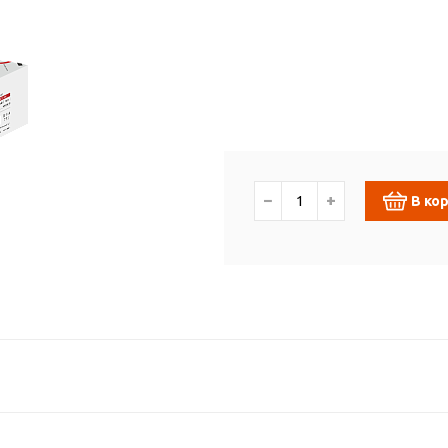
−
+
В ко