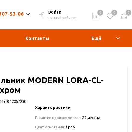
Войти
0
0
0
 707-53-06
Личный кабинет
9-20ч. | Вых. 9-19ч.
Контакты
Ещё
ильник MODERN LORA-СL-
 хром
4690612067230
Характеристики
Гарантия производителя:
24 месяца
Цвет основания:
Хром