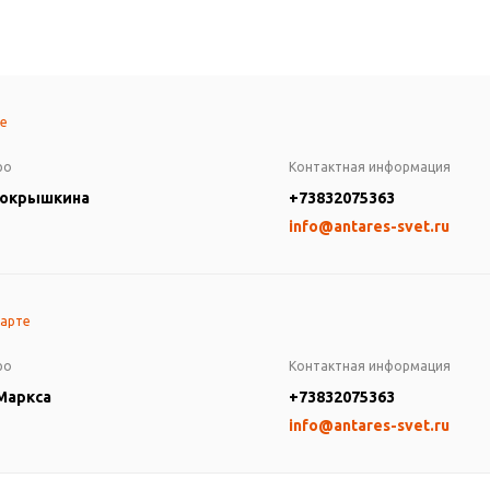
те
ро
Контактная информация
Покрышкина
+73832075363
info@antares-svet.ru
карте
ро
Контактная информация
 Маркса
+73832075363
info@antares-svet.ru