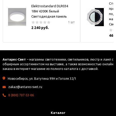
Стек
Elektrostandard DLR034
пря
18W 4200K белый
под
Светодиодная панель
мат
1 шт
Све
2 240 руб.
469
Антарес-Свет
– магазины светотехники, светильников, люстр и ламп с
обширным ассортиментом на выставке, а также возможностью онлайн
заказа в интернет-магазине из полного каталога с доставкой.
Новосибирск, ул. Ватутина 99Н и Гоголя 32/1
zakaz@antares-svet.ru
8 (800) 707-53-06
Каталог