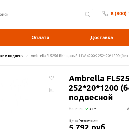
8 (800)
Будни 
Оплата
Доставка
ки и подвесы
Ambrella FL5256 BK черный 11W 4200K 252*20*1200 (бе
Ambrella FL52
252*20*1200 (
подвесной
Наличие:
А
3 шт
Цена Розничная:
5 792 руб.