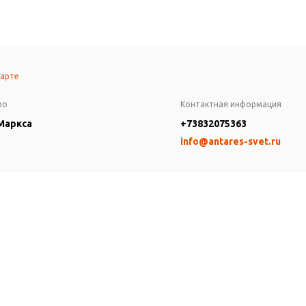
карте
ро
Контактная информация
 Маркса
+73832075363
info@antares-svet.ru