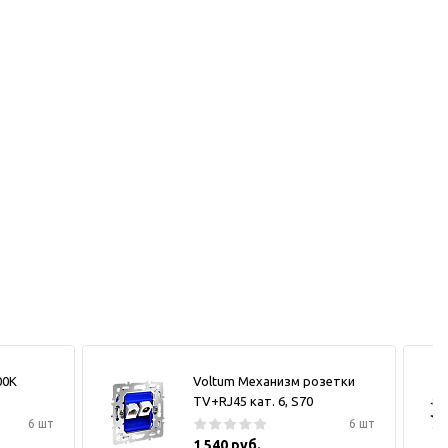
00К
Voltum Механизм розетки
TV+RJ45 кат. 6, S70
6 шт
6 шт
1 540 руб.