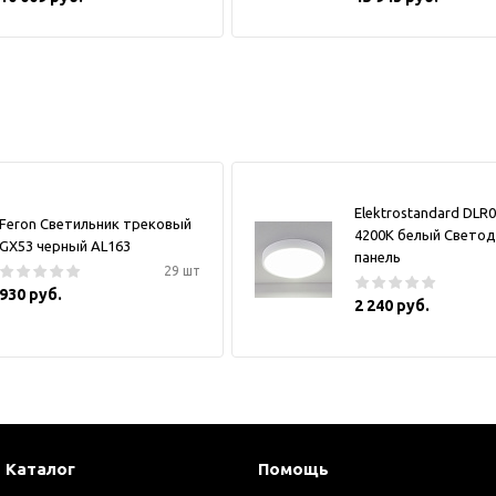
Elektrostandard DLR
Feron Светильник трековый
4200K белый Свето
GX53 черный AL163
панель
29 шт
930 руб.
2 240 руб.
Каталог
Помощь