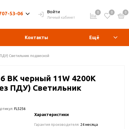
Войти
0
0
0
 707-53-06
Личный кабинет
9-20ч. | Вых. 9-19ч.
Контакты
Ещё
з ПДУ) Светильник подвесной
56 BK черный 11W 4200K
без ПДУ) Светильник
ртикул:
FL5256
Характеристики
Гарантия производителя:
24 месяца