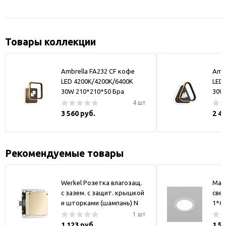
Товары коллекции
Ambrella FA232 CF кофе
Ambr
LED 4200K/4200K/6400K
LED
30W 210*210*50 Бра
30W
4 шт
3 560 руб.
2 4
Рекомендуемые товары
Werkel Розетка влагозащ.
May
с зазем. с защит. крышкой
свет
и шторками (шампань) N
1*GX
1 шт
1 123 руб.
1 5