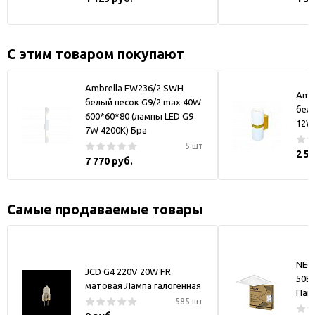
С этим товаром покупают
Ambrella FW236/2 SWH
Amb
белый песок G9/2 max 40W
бел
600*60*80 (лампы LED G9
12W
7W 4200K) Бра
5 шт
2 5
7 770 руб.
Самые продаваемые товары
NEO
JCD G4 220V 20W FR
50В
матовая Лампа галогенная
Пан
585 шт